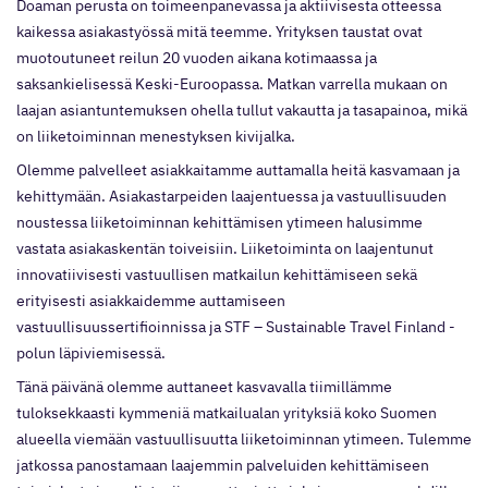
Doaman perusta on toimeenpanevassa ja aktiivisesta otteessa
kaikessa asiakastyössä mitä teemme. Yrityksen taustat ovat
muotoutuneet reilun 20 vuoden aikana kotimaassa ja
saksankielisessä Keski-Euroopassa. Matkan varrella mukaan on
laajan asiantuntemuksen ohella tullut vakautta ja tasapainoa, mikä
on liiketoiminnan menestyksen kivijalka.
Olemme palvelleet asiakkaitamme auttamalla heitä kasvamaan ja
kehittymään. Asiakastarpeiden laajentuessa ja vastuullisuuden
noustessa liiketoiminnan kehittämisen ytimeen halusimme
vastata asiakaskentän toiveisiin. Liiketoiminta on laajentunut
innovatiivisesti vastuullisen matkailun kehittämiseen sekä
erityisesti asiakkaidemme auttamiseen
vastuullisuussertifioinnissa ja STF – Sustainable Travel Finland -
polun läpiviemisessä.
Tänä päivänä olemme auttaneet kasvavalla tiimillämme
tuloksekkaasti kymmeniä matkailualan yrityksiä koko Suomen
alueella viemään vastuullisuutta liiketoiminnan ytimeen. Tulemme
jatkossa panostamaan laajemmin palveluiden kehittämiseen