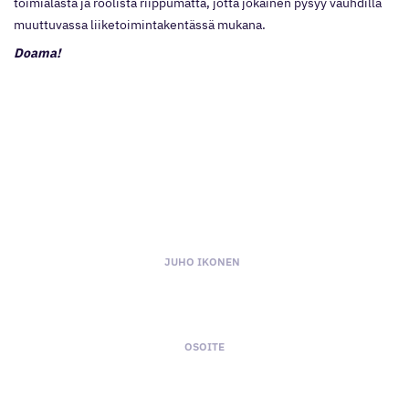
toimialasta ja roolista riippumatta, jotta jokainen pysyy vauhdilla
muuttuvassa liiketoimintakentässä mukana.
Doama!
y-tunnus 3114620-5
JUHO IKONEN
puh: 043 824 2290
Sähköposti: etunimi.sukunimi(a)doama.fi
OSOITE
Hallituskatu 26, 96100 ROVANIEMI