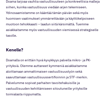
Doama tarjoaa vauhtia vastuullisuuteen ja konkreettisia malleja
siihen, kuinka vastuullisuus viedään arjen tekemiseen.
Ydinosaamistamme on kääntää tämän päivän sekä myös
huomisen vaatimukset ymmärrettävään ja käyttökelpoiseen
muotoon tehokkaasti – laadun siitä kärsimättä. Tuemme
asiakkaitamme myös vastuullisuuden viemisessä strategiselle
tasolle.
Kenelle?
Doamalla on erittäin hyvä kyvykkyys palvella mikro- ja PK-
yrityksiä. Olemme auttaneet kymmeniä asiakkaitamme
aloittamaan ammattimaisen vastuullisuustyön sekä
saavuttamaan vastuullisuussertifioinnin ja STF-merkin.
Palvelumme sopivat parhaiten tavoitehakuisille ja
vastuullisuuden kehittämiseen sitoutuneille yrityksille
toimialasta riippumatta.