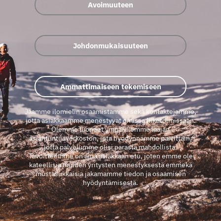
Avoimuuteen
Johdonmukaisuuteen
Ammattimaiseen tekemiseen
Jaamme ilomielin osaamistamme sekä kontaktejamme,
jotta asiakkaamme menestyvät omissa liiketoimissaan.
Olemme luoneet ympärillemme laajan
asiantuntijaverkoston, jota hyödynnämme päivittäin,
jotta palvelumme olisi parasta mahdollista.
Tavoitteemme on aina asiakkaan etu, joten emme ole
kateellisia muiden yritysten menestyksestä emmekä
mustasukkaisia jakamamme tiedon ja osaamisen
hyödyntämisestä.