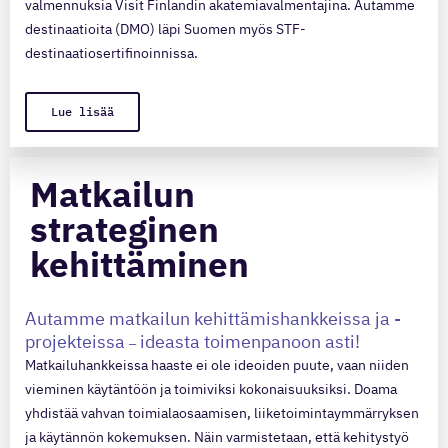
valmennuksia Visit Finlandin akatemiavalmentajina. Autamme
destinaatioita (DMO) läpi Suomen myös STF-
destinaatiosertifinoinnissa.
Lue lisää
Matkailun
strateginen
kehittäminen
Autamme matkailun kehittämishankkeissa ja -
projekteissa
ideasta toimenpanoon asti!
–
Matkailuhankkeissa haaste ei ole ideoiden puute, vaan niiden
vieminen käytäntöön ja toimiviksi kokonaisuuksiksi. Doama
yhdistää vahvan toimialaosaamisen, liiketoimintaymmärryksen
ja käytännön kokemuksen. Näin varmistetaan, että kehitystyö