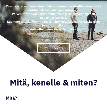
Doama on rovaniemeläinen, liiketoiminnan vastuullisuuteen lisää
vauhtia hakevan yrittäjän kumppani.
Palvelumme ovat käytännönläheisiä ja ne tuovat nopeasti
toivottuja tuloksia.
Luomme asiakkaillemme myös tehokkaita ja yksinkertaisia arjen
toimintamalleja
vastuullisuuden kasvattamiseksi.
Ota yhteyttä
Mitä, kenelle & miten?
Mitä?